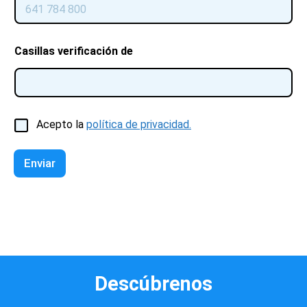
Casillas verificación de
C
Acepto la
política de privacidad.
a
s
i
Enviar
l
l
a
s
d
e
v
e
Descúbrenos
r
i
f