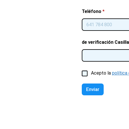
Teléfono
*
de verificación Casill
C
Acepto la
política
a
s
i
Enviar
l
l
a
s
d
e
v