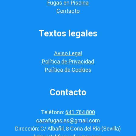
a
Fugas en Piscina
c
Contacto
i
ó
n
*
Textos legales
Aviso Legal
Política de Privacidad
Política de Cookies
Contacto
Teléfono:
641 784 800
cazafugas.es@gmail.com
Dirección: C/ Albañil, 8 Coria del Río (Sevilla)