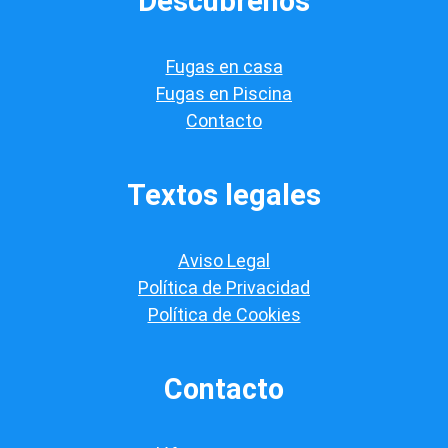
Descúbrenos
i
f
i
Fugas en casa
c
a
Fugas en Piscina
c
Contacto
i
ó
n
*
Textos legales
Aviso Legal
Política de Privacidad
Política de Cookies
Contacto