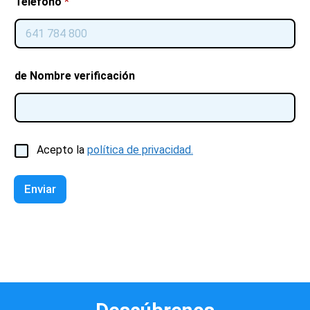
Teléfono
*
de Nombre verificación
C
Acepto la
política de privacidad.
a
s
i
Enviar
l
l
a
s
d
e
v
e
r