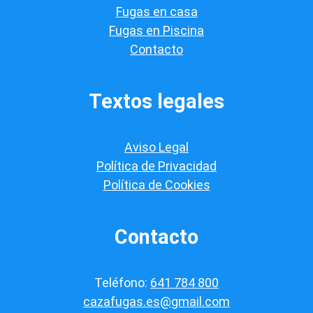
i
Fugas en casa
c
a
Fugas en Piscina
c
Contacto
i
ó
n
*
Textos legales
Aviso Legal
Política de Privacidad
Política de Cookies
Contacto
Teléfono:
641 784 800
cazafugas.es@gmail.com