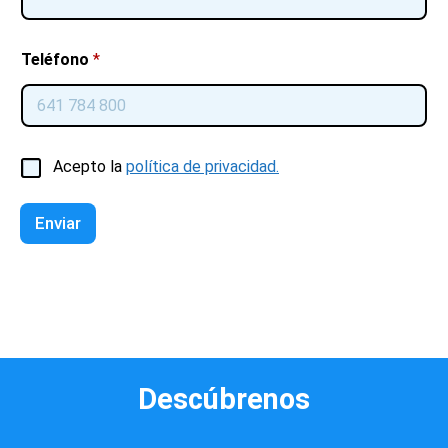
Teléfono
*
C
Acepto la
política de privacidad.
a
s
i
Enviar
l
l
a
s
d
e
v
e
Descúbrenos
r
i
f