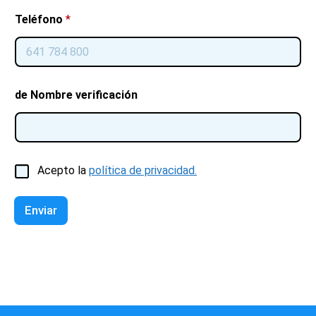
Teléfono
*
de Nombre verificación
C
Acepto la
política de privacidad.
a
s
i
Enviar
l
l
a
s
d
e
v