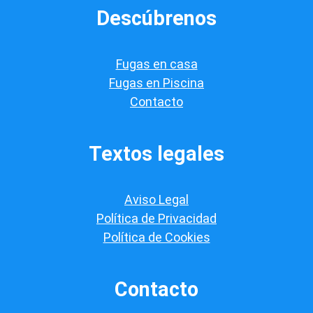
e
Descúbrenos
r
i
f
i
Fugas en casa
c
a
Fugas en Piscina
c
Contacto
i
ó
n
*
Textos legales
Aviso Legal
Política de Privacidad
Política de Cookies
Contacto