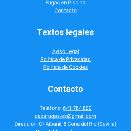
a
Fugas en Piscina
c
Contacto
i
ó
n
*
Textos legales
Aviso Legal
Política de Privacidad
Política de Cookies
Contacto
Teléfono:
641 784 800
cazafugas.es@gmail.com
Dirección: C/ Albañil, 8 Coria del Río (Sevilla)