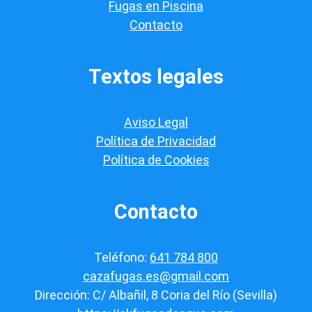
a
Fugas en Piscina
c
Contacto
i
ó
n
*
Textos legales
Aviso Legal
Política de Privacidad
Política de Cookies
Contacto
Teléfono:
641 784 800
cazafugas.es@gmail.com
Dirección: C/ Albañil, 8 Coria del Río (Sevilla)