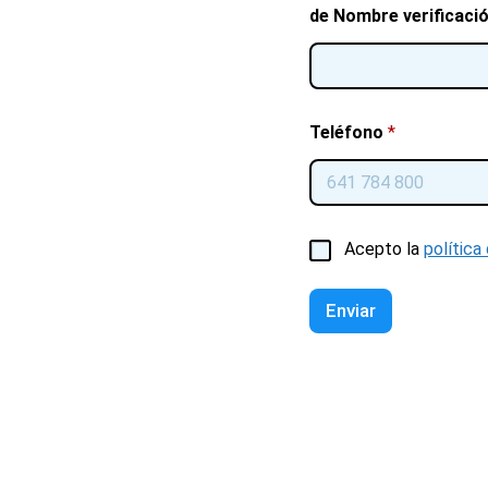
de Nombre verificaci
Teléfono
*
C
Acepto la
política
a
s
i
Enviar
l
l
a
s
d
e
v
e