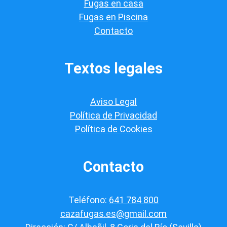
Fugas en casa
c
a
Fugas en Piscina
c
Contacto
i
ó
n
*
Textos legales
Aviso Legal
Política de Privacidad
Política de Cookies
Contacto
Teléfono:
641 784 800
cazafugas.es@gmail.com