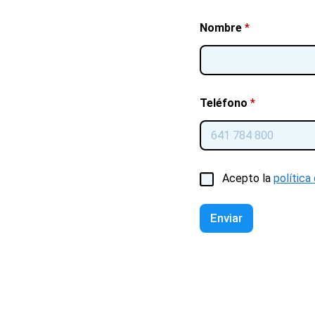
Nombre
*
Teléfono
*
C
Acepto la
política
a
s
i
Enviar
l
l
a
s
d
e
v