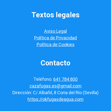
ó
n
*
Textos legales
Aviso Legal
Política de Privacidad
Política de Cookies
Contacto
Teléfono:
641 784 800
cazafugas.es@gmail.com
Dirección: C/ Albañil, 8 Coria del Río (Sevilla)
https://okfugasdeagua.com
© 2026 cazafugas.es