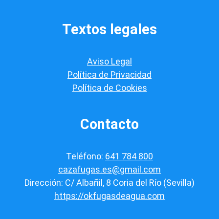
ó
n
*
Textos legales
Aviso Legal
Política de Privacidad
Política de Cookies
Contacto
Teléfono:
641 784 800
cazafugas.es@gmail.com
Dirección: C/ Albañil, 8 Coria del Río (Sevilla)
https://okfugasdeagua.com
© 2026 cazafugas.es