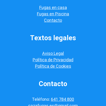
i
Fugas en casa
c
a
Fugas en Piscina
c
Contacto
i
ó
n
*
Textos legales
Aviso Legal
Política de Privacidad
Política de Cookies
Contacto
Teléfono:
641 784 800
cazafugas.es@gmail.com