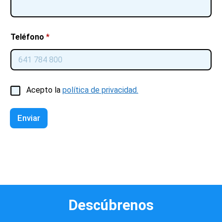
Teléfono
*
C
Acepto la
política de privacidad.
a
s
i
Enviar
l
l
a
s
d
e
v
e
Descúbrenos
r
i
f