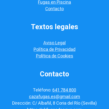
a
Fugas en Piscina
c
Contacto
i
ó
n
*
Textos legales
Aviso Legal
Política de Privacidad
Política de Cookies
Contacto
Teléfono:
641 784 800
cazafugas.es@gmail.com
Dirección: C/ Albañil, 8 Coria del Río (Sevilla)