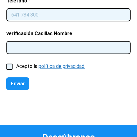
Teléfono
*
verificación Casillas Nombre
C
Acepto la
política de privacidad.
a
s
i
Enviar
l
l
a
s
d
e
v
e
r