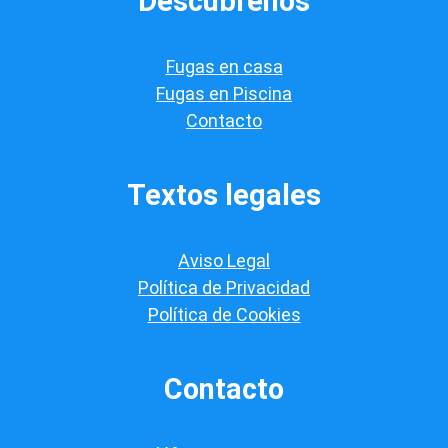
Descúbrenos
i
f
i
Fugas en casa
c
a
Fugas en Piscina
c
Contacto
i
ó
n
*
Textos legales
Aviso Legal
Política de Privacidad
Política de Cookies
Contacto