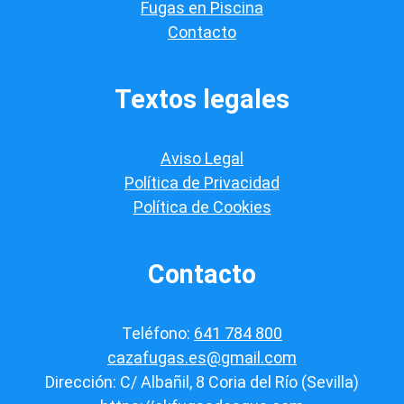
a
Fugas en Piscina
c
Contacto
i
ó
n
*
Textos legales
Aviso Legal
Política de Privacidad
Política de Cookies
Contacto
Teléfono:
641 784 800
cazafugas.es@gmail.com
Dirección: C/ Albañil, 8 Coria del Río (Sevilla)