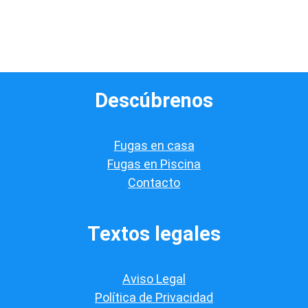
l
a
s
d
e
v
e
Descúbrenos
r
i
f
i
Fugas en casa
c
a
Fugas en Piscina
c
Contacto
i
ó
n
*
Textos legales
Aviso Legal
Política de Privacidad