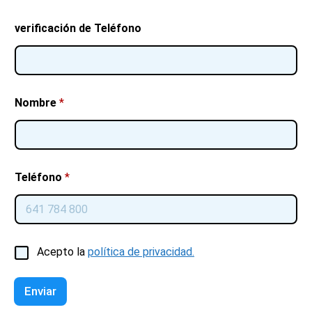
verificación de Teléfono
Nombre
*
Teléfono
*
C
Acepto la
política de privacidad.
a
s
i
Enviar
l