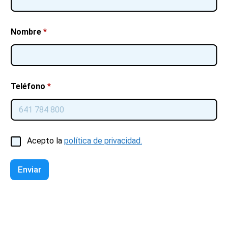
Nombre
*
Teléfono
*
C
Acepto la
política de privacidad.
a
s
i
Enviar
l
l
a
s
d
e