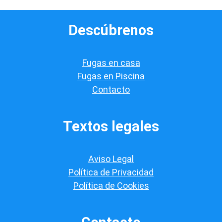
v
e
Descúbrenos
r
i
f
i
Fugas en casa
c
a
Fugas en Piscina
c
Contacto
i
ó
n
*
Textos legales
Aviso Legal
Política de Privacidad
Política de Cookies