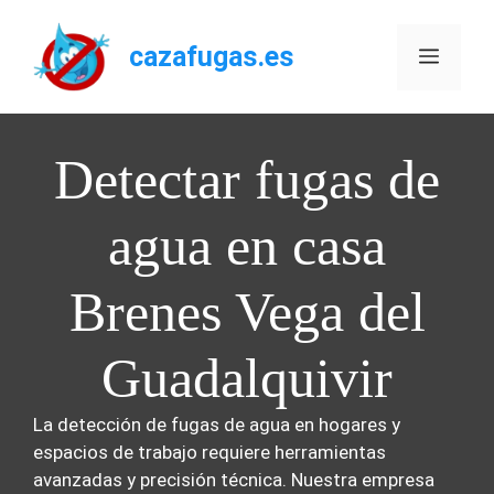
Saltar
al
cazafugas.es
Menú
contenido
Detectar fugas de
agua en casa
Brenes Vega del
Guadalquivir
La detección de fugas de agua en hogares y
espacios de trabajo requiere herramientas
avanzadas y precisión técnica. Nuestra empresa