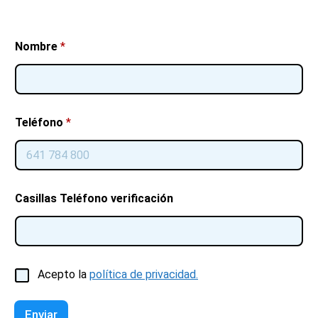
Nombre
*
Teléfono
*
Casillas Teléfono verificación
C
Acepto la
política de privacidad.
a
s
i
Enviar