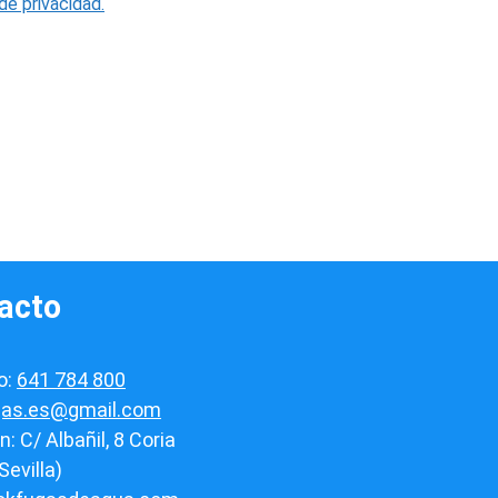
 de privacidad.
acto
o:
641 784 800
gas.es@gmail.com
n: C/ Albañil, 8 Coria
Sevilla)