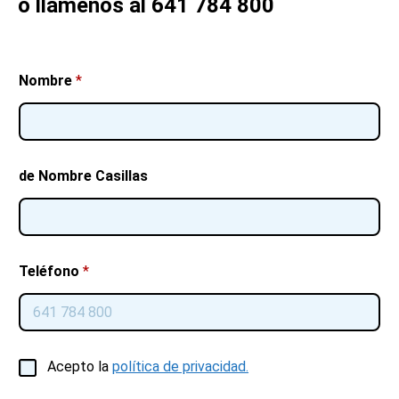
o llámenos al 641 784 800
Nombre
*
de Nombre Casillas
Teléfono
*
C
Acepto la
política de privacidad.
a