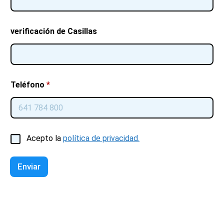
verificación de Casillas
Teléfono
*
C
Acepto la
política de privacidad.
a
s
i
Enviar
l
l
a
s
d
e