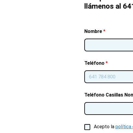
llámenos al 64
Nombre
*
Teléfono
*
Teléfono Casillas No
C
Acepto la
política
a