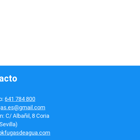
acto
o:
641 784 800
gas.es@gmail.com
n: C/ Albañil, 8 Coria
Sevilla)
/okfugasdeagua.com