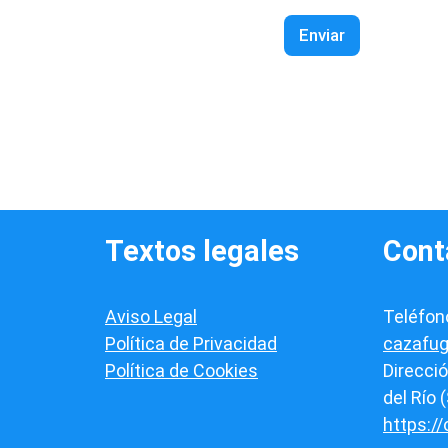
s
i
Enviar
l
l
a
s
d
e
v
e
r
i
f
Textos legales
Cont
i
c
a
Aviso Legal
Teléfon
c
i
Política de Privacidad
cazafu
ó
Política de Cookies
Direcció
n
*
del Río (
https:/