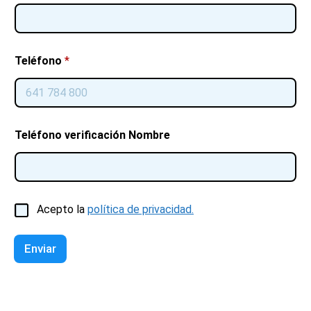
Teléfono
*
Teléfono verificación Nombre
C
Acepto la
política de privacidad.
a
s
i
Enviar
l
l
a
s