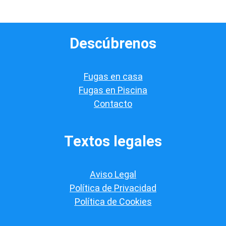
d
e
v
e
Descúbrenos
r
i
f
i
Fugas en casa
c
a
Fugas en Piscina
c
Contacto
i
ó
n
*
Textos legales
Aviso Legal
Política de Privacidad
Política de Cookies