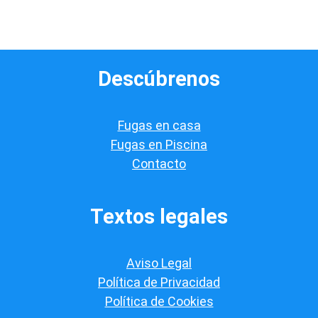
s
d
e
v
e
Descúbrenos
r
i
f
i
Fugas en casa
c
a
Fugas en Piscina
c
Contacto
i
ó
n
*
Textos legales
Aviso Legal
Política de Privacidad
Política de Cookies