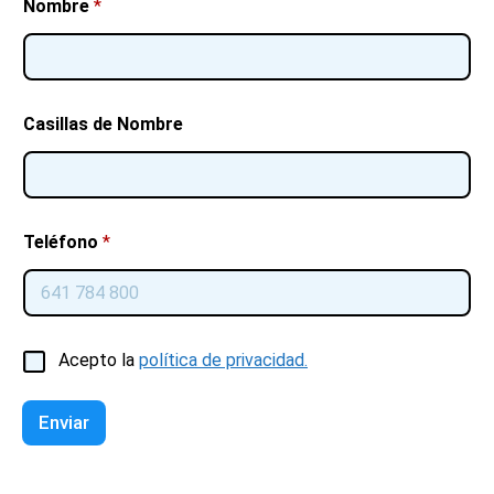
Nombre
*
Casillas de Nombre
Teléfono
*
C
Acepto la
política de privacidad.
a
s
i
Enviar
l
l
a