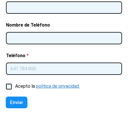
Nombre de Teléfono
Teléfono
*
C
Acepto la
política de privacidad.
a
s
i
Enviar
l
l
a
s