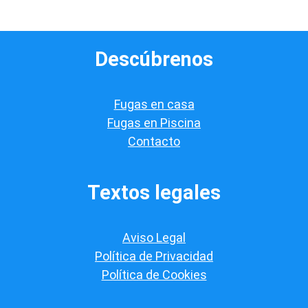
d
e
v
e
Descúbrenos
r
i
f
i
Fugas en casa
c
a
Fugas en Piscina
c
Contacto
i
ó
n
*
Textos legales
Aviso Legal
Política de Privacidad
Política de Cookies