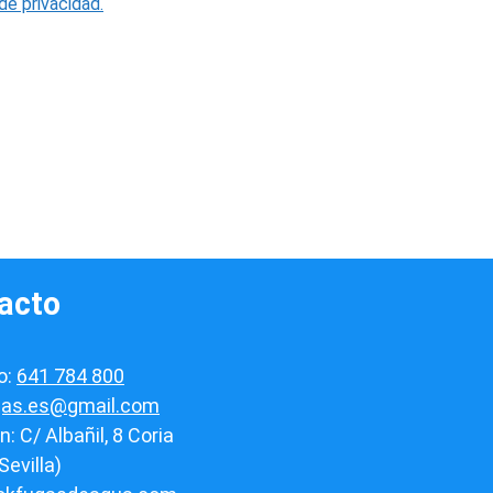
 de privacidad.
acto
o:
641 784 800
gas.es@gmail.com
n: C/ Albañil, 8 Coria
Sevilla)