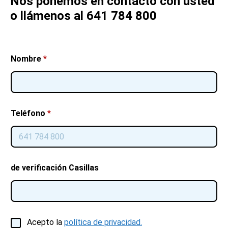
Nos ponemos en contacto con usted
o llámenos al 641 784 800
Nombre
*
Teléfono
*
de verificación Casillas
C
Acepto la
política de privacidad.