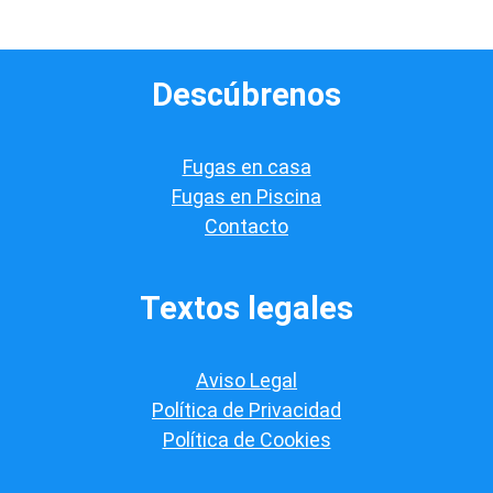
d
e
v
e
Descúbrenos
r
i
f
i
Fugas en casa
c
a
Fugas en Piscina
c
Contacto
i
ó
n
*
Textos legales
Aviso Legal
Política de Privacidad
Política de Cookies