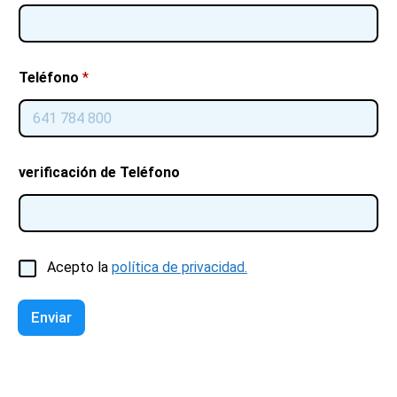
Teléfono
*
verificación de Teléfono
C
Acepto la
política de privacidad.
a
s
i
Enviar
l
l
a
s